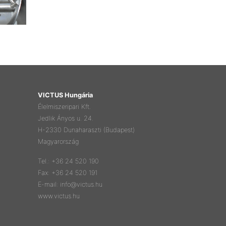
VICTUS Hungária
Élelmiszeripari Kft.
Jedlik Ányos u. 24.
H-2330 Dunaharaszti (Budapest)
Magyarország
Tel.: +36 24 520 190
Fax: +36 24 520 191
E-mail: info@victus.hu
www.victus.hu