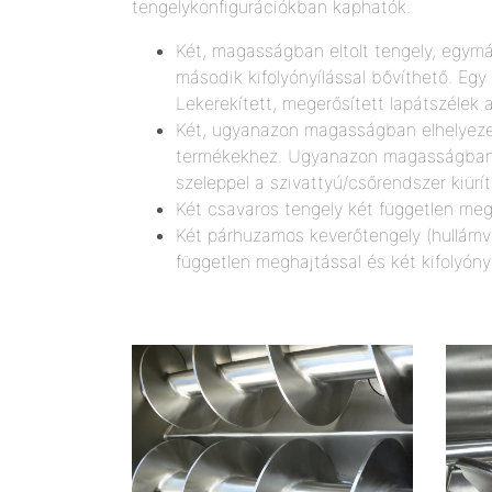
tengelykonfigurációkban kaphatók.
Két, magasságban eltolt tengely, egymásb
második kifolyónyílással bővíthető. Egy 
Lekerekített, megerősített lapátszélek
Két, ugyanazon magasságban elhelyezet
termékekhez. Ugyanazon magasságban el
szeleppel a szivattyú/csőrendszer kiürí
Két csavaros tengely két független megh
Két párhuzamos keverőtengely (hullámvo
független meghajtással és két kifolyóny