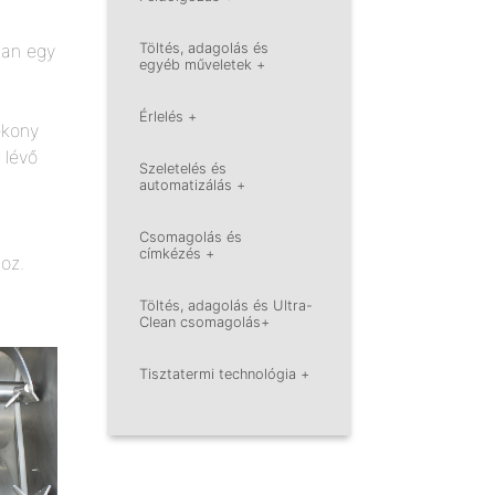
san egy
Töltés, adagolás és
egyéb műveletek +
Érlelés +
ékony
 lévő
Szeletelés és
automatizálás +
Csomagolás és
címkézés +
oz.
Töltés, adagolás és Ultra-
Clean
csomagolás+
Tisztatermi technológia +