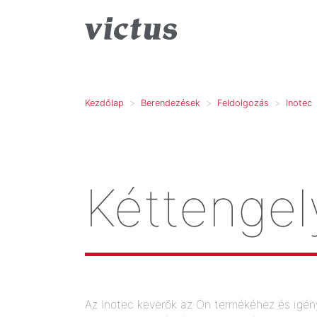
Kezdőlap
Berendezések
Feldolgozás
Inotec
Kéttengel
Az Inotec keverők az Ön termékéhez és igé