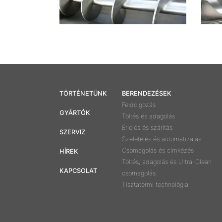
TÖRTÉNETÜNK
BERENDEZÉSEK
Feldolgozás
GYÁRTÓK
Töltés és adagolás
Érlelés és szárítás
SZERVIZ
Szeletelés és automatizálás
Csomagolás és címkézés
HÍREK
Töltés, adagolás és Ultra-Clean
KAPCSOLAT
csomagolás
Tisztatermi technológia