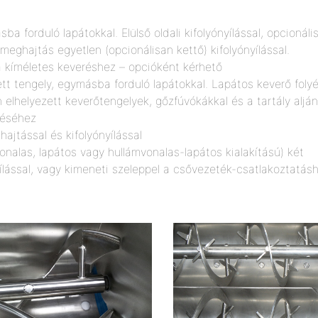
a forduló lapátokkal. Elülső oldali kifolyónyílással, opcionáli
meghajtás egyetlen (opcionálisan kettő) kifolyónyílással.
 a kíméletes keveréshez – opcióként kérhető
t tengely, egymásba forduló lapátokkal. Lapátos keverő foly
helyezett keverőtengelyek, gőzfúvókákkal és a tartály alján
téséhez
ajtással és kifolyónyílással
nalas, lapátos vagy hullámvonalas-lapátos kialakítású) két
ílással, vagy kimeneti szeleppel a csővezeték-csatlakoztatásh