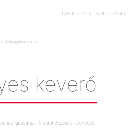
TÖRTÉNETÜNK
BERENDEZÉSEK
Kéttengelyes keverő
yes keverő
nyeihez igazodnak. A berendezések különböző